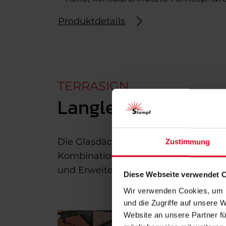
Produktdetails
TERRASIGN
Langlebige Glasdäc
Die Glasdächer von TERRASIGN stehen
Zustimmung
Kombination mit stabilem Sicherheit
und Erweiterungsmöglichkeiten ermö
Diese Webseite verwendet 
Wir verwenden Cookies, um I
und die Zugriffe auf unsere 
Website an unsere Partner fü