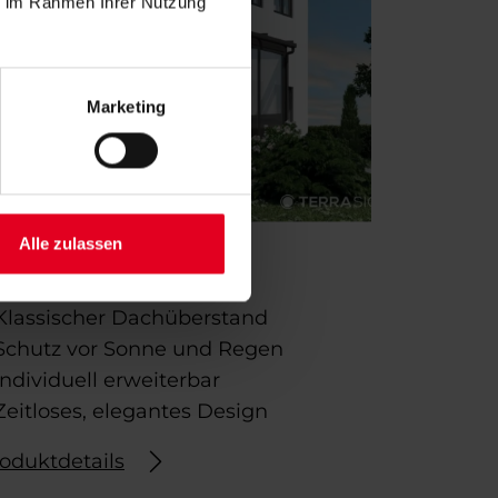
ie im Rahmen Ihrer Nutzung
Marketing
Alle zulassen
ERRASIGN ELEGANCE
Klassischer Dachüberstand
Schutz vor Sonne und Regen
Individuell erweiterbar
Zeitloses, elegantes Design
oduktdetails