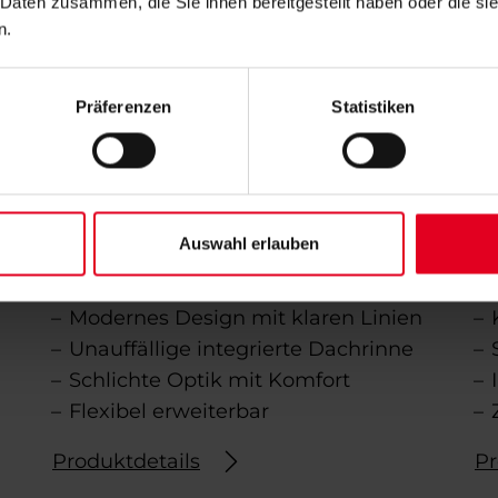
 Daten zusammen, die Sie ihnen bereitgestellt haben oder die s
n.
Präferenzen
Statistiken
Auswahl erlauben
TERRASIGN AVANTGARDE
T
Modernes Design mit klaren Linien
Unauffällige integrierte Dachrinne
Schlichte Optik mit Komfort
Flexibel erweiterbar
Produktdetails
Pr