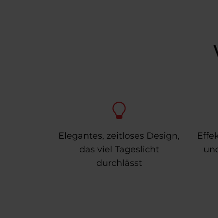
w
a
h
l
Elegantes, zeitloses Design,
Effe
das viel Tageslicht
un
durchlässt