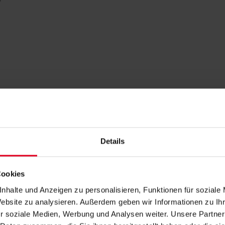
her
 für zeitloses Design und langlebige Qualität. 
Details
sglas bietet zuverlässig Schutz vor Wind und Wet
glichen individuelle Lösungen, die sich harmoni
Cookies
nhalte und Anzeigen zu personalisieren, Funktionen für soziale
Website zu analysieren. Außerdem geben wir Informationen zu I
r soziale Medien, Werbung und Analysen weiter. Unsere Partner