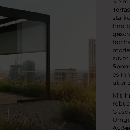
Sie m
Terra
stark
Ihre 
gesch
hochw
mode
zuverl
Sonne
es Ihn
über 
Mit i
robus
Glasd
Umge
Außen