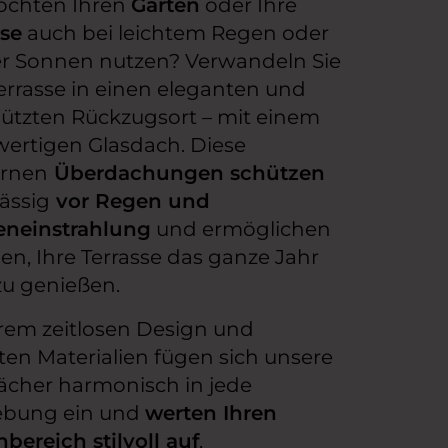
öchten Ihren
Garten
oder Ihre
sse
auch bei leichtem Regen oder
er Sonnen nutzen? Verwandeln Sie
Terrasse in einen eleganten und
ützten Rückzugsort – mit einem
ertigen Glasdach. Diese
rnen
Überdachungen schützen
ässig
vor Regen und
neinstrahlung
und ermöglichen
en, Ihre Terrasse das ganze Jahr
zu genießen.
hrem zeitlosen Design und
ten Materialien fügen sich unsere
ächer harmonisch in jede
bung ein und
werten Ihren
bereich stilvoll auf
.