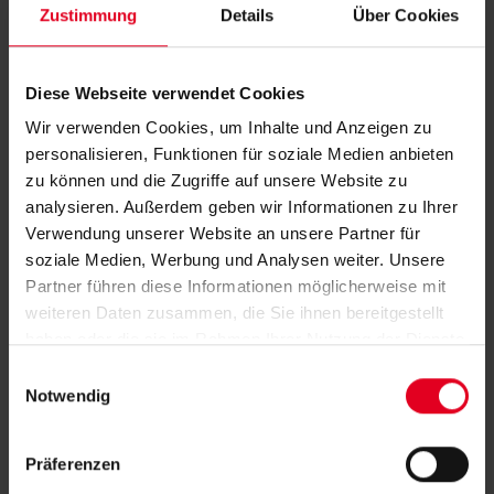
Zustimmung
Details
Über Cookies
Diese Webseite verwendet Cookies
LED-Lichtsystem
Wir verwenden Cookies, um Inhalte und Anzeigen zu
personalisieren, Funktionen für soziale Medien anbieten
zu können und die Zugriffe auf unsere Website zu
Dimmbares LED-Lichtsystem
analysieren. Außerdem geben wir Informationen zu Ihrer
Verwendung unserer Website an unsere Partner für
Für Terrasse und Balkon geeignet
soziale Medien, Werbung und Analysen weiter. Unsere
Partner führen diese Informationen möglicherweise mit
Beleuchtung von oben oder mit LED-
weiteren Daten zusammen, die Sie ihnen bereitgestellt
Elementen
haben oder die sie im Rahmen Ihrer Nutzung der Dienste
Lichtstimmung individuell einstellbar
gesammelt haben.
E
Notwendig
i
Ideal für entspannte Abende
n
w
Präferenzen
i