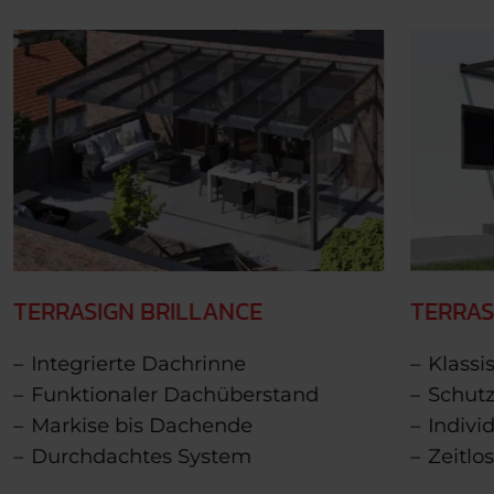
TERRASIGN BRILLANCE
TERRAS
Integrierte Dachrinne
Klassi
Funktionaler Dachüberstand
Schut
Markise bis Dachende
Indivi
Durchdachtes System
Zeitlo