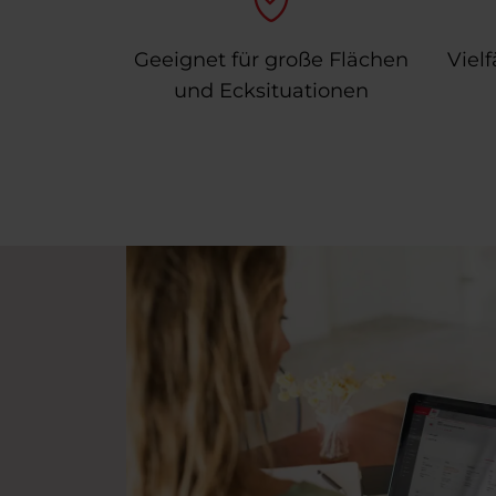
w
a
Geeignet für große Flächen
Vielf
h
und Ecksituationen
l