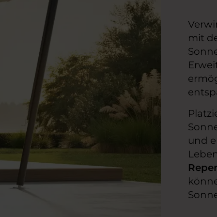
Verwi
mit d
Sonnen
Erwei
ermögl
entsp
Platzi
Sonne
und e
Leben
Reper
könne
Sonne