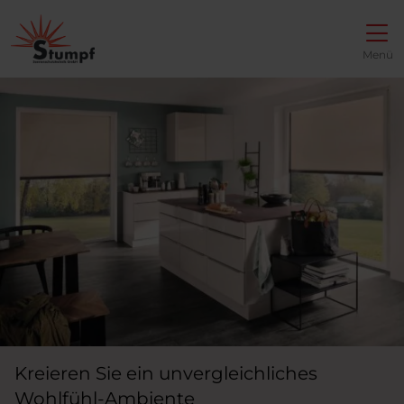
Direkt zur Top-Navigation
Direkt zur Hauptnavigation
Zum Inhalt springen
Direkt zum Footer
Hauptnavigation
Menü
Kreieren Sie ein unvergleichliches
Wohlfühl-Ambiente