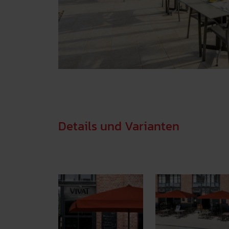
w
a
h
l
Details und Varianten