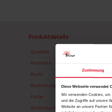
Produktdetails
Quadrat
max.
Rechteck
max.
Zustimmung
Rund
max.
Bedienung
Kurb
Diese Webseite verwendet 
Wir verwenden Cookies, um I
Farbe
über
und die Zugriffe auf unsere 
Website an unsere Partner fü
Schirmtuch
über