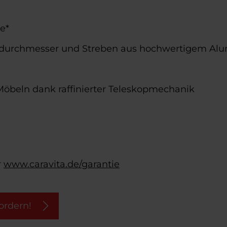
e*
durchmesser und Streben aus hochwertigem Al
-Möbeln dank raffinierter Teleskopmechanik
r
www.caravita.de/garantie
ordern!