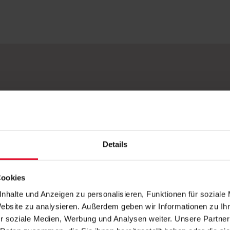
 500 x 500 cm
 400 x 500 cm
Details
 ø 500 cm
el
Cookies
nhalte und Anzeigen zu personalisieren, Funktionen für soziale
 200 RAL-Farben (pulverbeschichtet, ohne Aufprei
Website zu analysieren. Außerdem geben wir Informationen zu I
r soziale Medien, Werbung und Analysen weiter. Unsere Partner
 120 Dessins aus 100% robuster Acryl-Faser