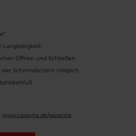
e*
r Langlebigkeit
achen Öffnen und Schließen
 vier Schirmdächern möglich
tahldrehfuß
r
www.caravita.de/garantie