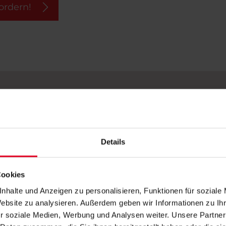
ordern!
 350 x 350 cm
Details
 300 x 400 cm
Cookies
 ø 400 cm
nhalte und Anzeigen zu personalisieren, Funktionen für soziale
el, Motor
Website zu analysieren. Außerdem geben wir Informationen zu I
r soziale Medien, Werbung und Analysen weiter. Unsere Partner
 200 RAL-Farben (pulverbeschichtet, ohne Aufprei