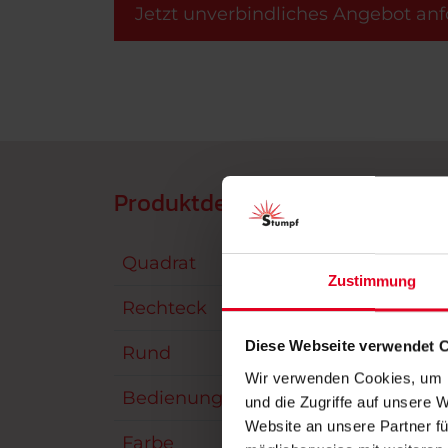
Jetzt unverbindliches Angebot anf
Produktdetails
Quadrat
max.
Zustimmung
Rechteck
max.
Diese Webseite verwendet 
Rund
max.
Wir verwenden Cookies, um I
Bedienung
Kurb
und die Zugriffe auf unsere 
Website an unsere Partner fü
Farbe
über