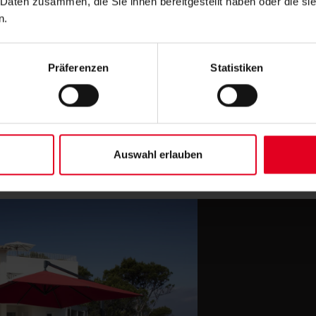
 Daten zusammen, die Sie ihnen bereitgestellt haben oder die s
n.
 120 Dessins aus 100% robuster Acryl-Faser
stehend, Wandmontage
Präferenzen
Statistiken
Auswahl erlauben