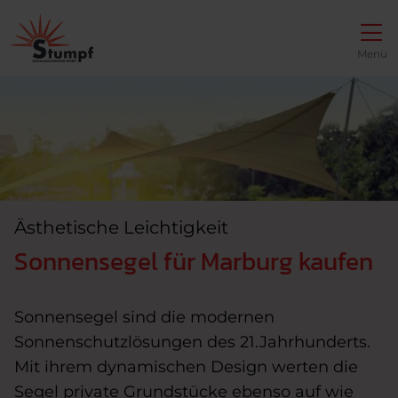
Direkt zur Top-Navigation
Direkt zur Hauptnavigation
Zum Inhalt springen
Direkt zum Footer
Hauptnavigation
Menü
Ästhetische Leichtigkeit
Sonnensegel für Marburg kaufen
Sonnensegel sind die modernen
Sonnenschutzlösungen des 21.Jahrhunderts.
Mit ihrem dynamischen Design werten die
Segel private Grundstücke ebenso auf wie