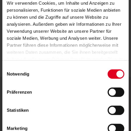
Wir verwenden Cookies, um Inhalte und Anzeigen zu
Dank verschiedener Größen, Formen und
personalisieren, Funktionen für soziale Medien anbieten
Farben lassen sich Sonnensegel individuell an
zu können und die Zugriffe auf unsere Website zu
analysieren. Außerdem geben wir Informationen zu Ihrer
die Bedürfnisse und den Stil Ihres
Verwendung unserer Website an unsere Partner für
Außenbereichs anpassen, was eine
soziale Medien, Werbung und Analysen weiter. Unsere
maßgeschneiderte Beschattungslösung
Partner führen diese Informationen möglicherweise mit
ermöglicht.
weiteren Daten zusammen, die Sie ihnen bereitgestellt
haben oder die sie im Rahmen Ihrer Nutzung der Dienste
gesammelt haben.
E
Notwendig
i
n
w
Präferenzen
i
l
l
Statistiken
i
g
Marketing