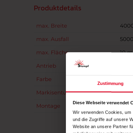
Produktdetails
max. Breite
400
max. Ausfall
500
max. Fläche
10 m
Antrieb
Moto
Farbe
opti
Zustimmung
Markisentuch
Acryl
Diese Webseite verwendet 
Montage
über
Wir verwenden Cookies, um I
und die Zugriffe auf unsere 
Website an unsere Partner fü