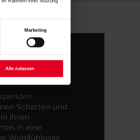
ie im Rahmen Ihrer Nutzung
Marketing
Alle zulassen
 spenden
en Schatten und
ln Ihren
ten in eine
he Wohlfühloase.