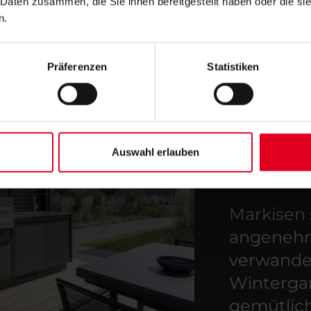
 Daten zusammen, die Sie ihnen bereitgestellt haben oder die s
n.
Präferenzen
Statistiken
Auswahl erlauben
Markisen
angenehm
verwande
Wintergar
gemütlic