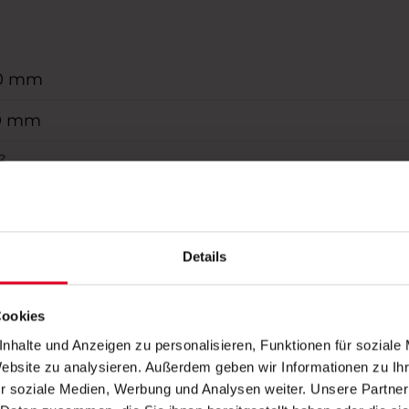
0 mm
0 mm
²
r, WMS Funkmotor
onal gem. WAREMA Farbwelt, pulverbeschichtet
Details
 Standard, Soltis 92, Starlight Blue, Twilight Pearl
Cookies
 Glas mit unterschiedlichen Abständen
nhalte und Anzeigen zu personalisieren, Funktionen für soziale
Website zu analysieren. Außerdem geben wir Informationen zu I
r soziale Medien, Werbung und Analysen weiter. Unsere Partner