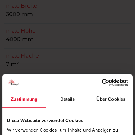
max. Breite
3000 mm
max. Höhe
4000 mm
max. Fläche
7 m²
Bedienung
Elektroantrieb, Griff, Griffleiste, Kette, Schnur
Zustimmung
Details
Über Cookies
Führung
optional, seitlich mit Seil
Diese Webseite verwendet Cookies
Wir verwenden Cookies, um Inhalte und Anzeigen zu
Anwendungsbereich