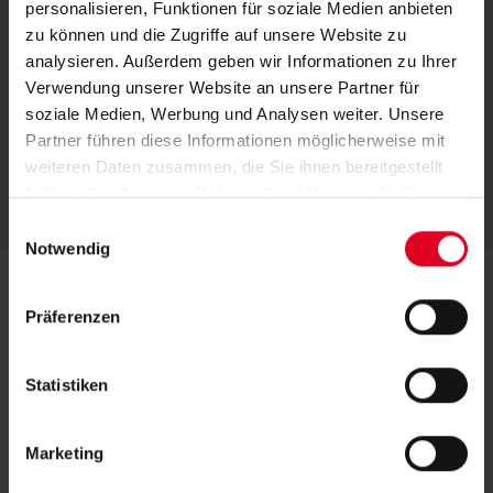
personalisieren, Funktionen für soziale Medien anbieten
Bildschirmarbeitsplätze, Dachfenster,
zu können und die Zugriffe auf unsere Website zu
Fenster, Türen
analysieren. Außerdem geben wir Informationen zu Ihrer
Verwendung unserer Website an unsere Partner für
Montage
soziale Medien, Werbung und Analysen weiter. Unsere
Glasleiste, Klebeleiste, Klemmträger,
Partner führen diese Informationen möglicherweise mit
Deckenmontage, Wandmontage
weiteren Daten zusammen, die Sie ihnen bereitgestellt
haben oder die sie im Rahmen Ihrer Nutzung der Dienste
gesammelt haben.
E
Notwendig
i
n
w
Präferenzen
i
l
l
Statistiken
i
g
Marketing
u
n