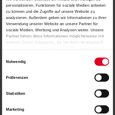
personalisieren, Funktionen für soziale Medien anbieten
zu können und die Zugriffe auf unsere Website zu
analysieren. Außerdem geben wir Informationen zu Ihrer
Verwendung unserer Website an unsere Partner für
soziale Medien, Werbung und Analysen weiter. Unsere
Partner führen diese Informationen möglicherweise mit
weiteren Daten zusammen, die Sie ihnen bereitgestellt
haben oder die sie im Rahmen Ihrer Nutzung der Dienste
gesammelt haben.
E
Notwendig
i
n
w
Präferenzen
i
l
l
Statistiken
i
g
Marketing
u
Details und Varianten