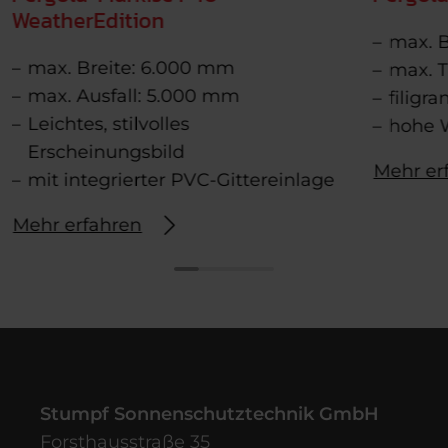
WeatherEdition
max. B
max. Breite: 6.000 mm
max. T
max. Ausfall: 5.000 mm
filigr
Leichtes, stilvolles
hohe W
Erscheinungsbild
Mehr er
mit integrierter PVC-Gittereinlage
Mehr erfahren
Stumpf Sonnenschutztechnik GmbH
Forsthausstraße 35