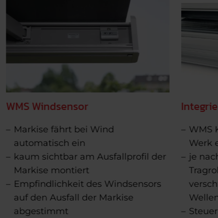
WMS Windsensor
Integri
Markise fährt bei Wind
WMS K
automatisch ein
Werk 
kaum sichtbar am Ausfallprofil der
je nac
Markise montiert
Tragro
Empfindlichkeit des Windsensors
versc
auf den Ausfall der Markise
Welle
abgestimmt
Steuer