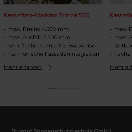
Kassetten-Markise Terrea 550
Kassett
max. Breite: 4.500 mm
max. B
max. Ausfall: 2.500 mm
max. A
sehr flache, kompakte Bauweise
zeitlo
harmonische Fassadenintegration
flach
Mehr erfahren
Mehr er
Stumpf Sonnenschutztechnik GmbH